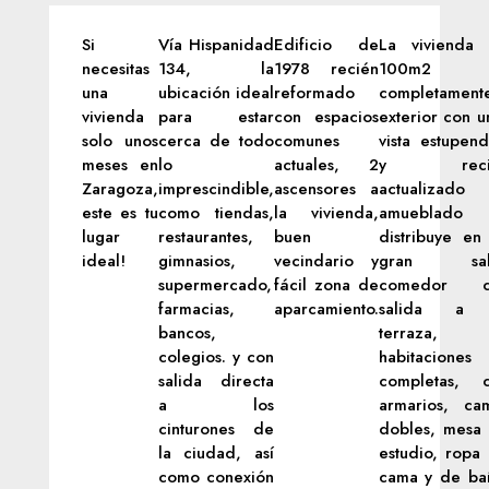
Si
Vía Hispanidad
Edificio de
La vivienda
necesitas
134, la
1978 recién
100m2
una
ubicación ideal
reformado
completament
vivienda
para estar
con espacios
exterior con u
solo unos
cerca de todo
comunes
vista estupend
meses en
lo
actuales, 2
y reci
Zaragoza,
imprescindible,
ascensores a
actualizad
este es tu
como tiendas,
la vivienda,
amueblado 
lugar
restaurantes,
buen
distribuye en
ideal!
gimnasios,
vecindario y
gran sal
supermercado,
fácil zona de
comedor c
farmacias,
aparcamiento.
salida a 
bancos,
terraza,
colegios. y con
habitaciones
salida directa
completas, 
a los
armarios, ca
cinturones de
dobles, mesa
la ciudad, así
estudio, ropa
como conexión
cama y de ba